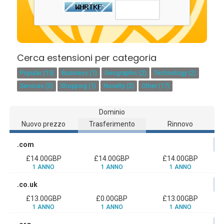
Cerca estensioni per categoria
Popular (15)
Business (1)
Geographic (2)
Technology (2)
Services (3)
Shopping (1)
Novelty (2)
Other (17)
Dominio
Nuovo prezzo
Trasferimento
Rinnovo
.com
£14.00GBP
£14.00GBP
£14.00GBP
1 ANNO
1 ANNO
1 ANNO
.co.uk
£13.00GBP
£0.00GBP
£13.00GBP
1 ANNO
1 ANNO
1 ANNO