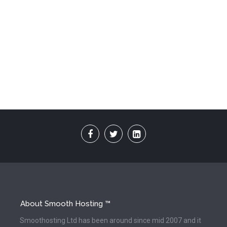
About Smooth Hosting ™
Smoothosting Ltd has been around since mid 2007 and it