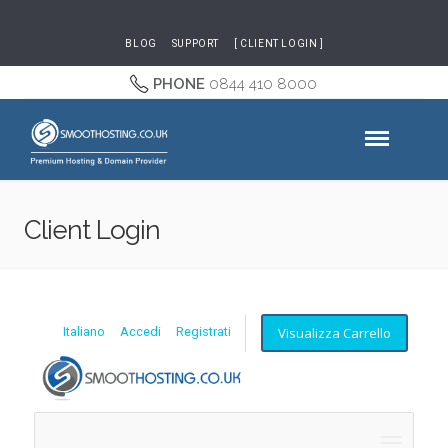
BLOG
SUPPORT
[ CLIENT LOGIN ]
PHONE
0844 410 8000
Client Login
Visualizza Carrello
Italiano
Accedi
Registrati
Attiva