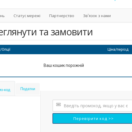
ань
Статус мережі
Партнерство
Зв'язок з нами
еглянути та замовити
/Опції
Ціна/період
Ваш кошик порожній
Податки
о-код
Перевірити код >>