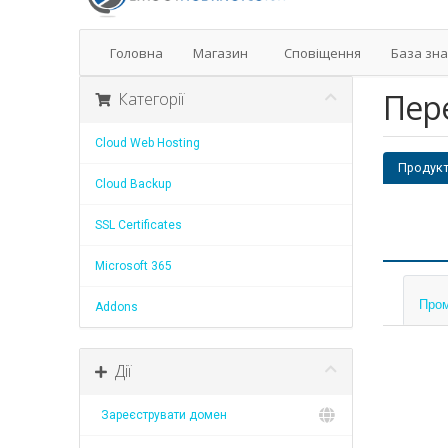
Головна
Магазин
Сповіщення
База зн
Пер
Категорії
Cloud Web Hosting
Продукт
Cloud Backup
SSL Certificates
Microsoft 365
Пром
Addons
Дії
Зареєструвати домен