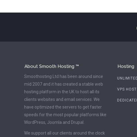
About Smooth Hosting ™
Hosting
Smoothosting Ltd has been around since
UNLIMITE
mid 2007 and it has created a stable web
VPS HOST
hosting platform in the UK to host all its
clients websites and email services. We
DEDICATE
have optimized the servers to get faster
speeds for the most popular platforms like
WordPress, Joomla and Drupal.
We support all our clients around the clock