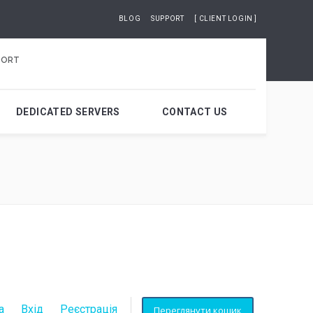
BLOG
SUPPORT
[ CLIENT LOGIN ]
PORT
DEDICATED SERVERS
CONTACT US
а
Вхід
Реєстрація
Переглянути кошик